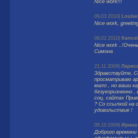
Nice work!!!
09.03 2010|
Louise
Nice work, greeting
08.02 2010|
francoi
Nice work ..!Оче
Симона
21.11 2009|
Ларис
Здравствуйте, С
просматриваю ар
мало , но ваши к
безукоризненно ,
соц. сайтах Прив
? Со ссылкой на 
удовольствие !
09.10 2009|
Ирина
Доброго времени 