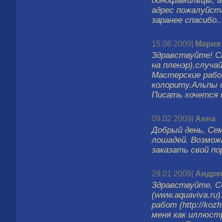
однофамильцы, а
адрес пожалуйста
заранее спасибо..
15.06 2009|
Мария
Здравствуйте! С
на пленэр),случа
Мастерские рабо
колориту.Альпы 
Писать хочется 
09.02 2009|
Анна
Добрый день, Сем
лошадей. Возмож
заказать свой п
29.01 2009|
Андре
Здравствуйте, С
(www.aquaviva.ru
работ (http://koz
меня как иллюст