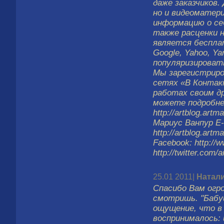
даже заказчиков
но и видеоматер
информацию о себ
также расценки 
является беспла
Google, Yahoo, Ya
популяризироват
Мы зарегистриро
сетях «В Контакт
работах своим д
можете подробне
http://artblog.art
Мариус Ванпур E-
http://artblog.art
Facebook: http://
http://twitter.com
25.01 2011|
Натал
Спасибо Вам огр
смотришь. "Бабуш
ощущение, что в 
воспринималось: 