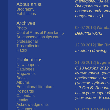
телефону. Книга 
About artist
Вы приняли в ней
Biography
поэтому надо чт
Exhibitions
получилось :))
Archives
08.07 2013|
Wanda 
Photo
Coat of Arms of Kojin family
Beautiful work!
Art-conservation tips care
professional
12.09 2012|
Jim Ri
Tips collector
Radio
Inspiring drawings.
Publications
21.06 2012|
Evgeni
Newspapers
C 10 ноября 2012
Cataloges
культурном цент
Magazines
представляющая 
Books
Albums
русских художник
Educational literature
...? От В. Ленин
Postcards
вышеупомянутой 
Calendars
уважением, Евге
Leaflet
Acknowledgments
Documents
21.02 2012|
Natalja