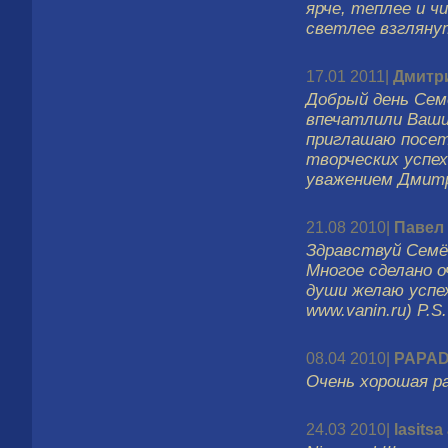
ярче, теплее и ч
светлее взглянут
17.01 2011|
Дмитр
Добрый день Сем
впечатлили Ваши 
приглашаю посет
творческих успех
уважением Дмитр
21.08 2010|
Павел
Здравствуй Семё
Многое сделано 
души желаю успех
www.vanin.ru) P.S
08.04 2010|
PAPAD
Очень хорошая р
24.03 2010|
lasitsa