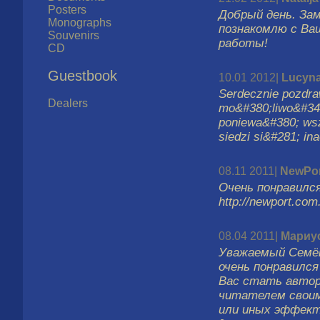
Posters
Добрый день. За
Monographs
познакомлю с Ва
Souvenirs
работы!
CD
Guestbook
10.01 2012|
Lucyna
Serdecznie pozdra
Dealers
mo&#380;liwo&#347
poniewa&#380; wsz
siedzi si&#281; ina
08.11 2011|
NewPor
Очень понравилс
http://newport.com
08.04 2011|
Мариу
Уважаемый Семён
очень понравилс
Вас стать автор
читателем своим
или иных эффекто