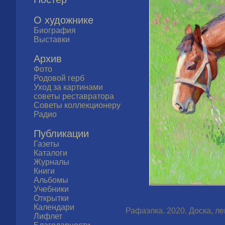
О художнике
Биография
Выставки
Архив
Фото
Родовой герб
Уход за картинами
советы реставратора
Советы коллекционеру
Радио
Публикации
Газеты
Каталоги
Журналы
Книги
Альбомы
Учебники
Открытки
Календари
Рафаэлка. 2020. Доска, лев
Лифлет