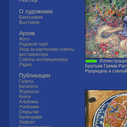
О художнике
Биография
Выставки
Архив
Фото
Родовой герб
Уход за картинами советы
реставратора
Советы коллекционеру
Иллюстрация
Радио
Братьев Гримм Рап
Рапунцель и слепой
Публикации
Газеты
Каталоги
Журналы
Книги
Альбомы
Учебники
Открытки
Календари
Лифлет