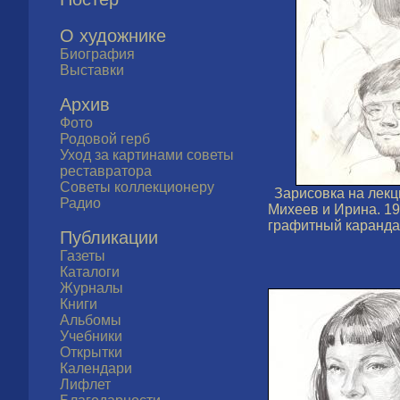
О художнике
Биография
Выставки
Архив
Фото
Родовой герб
Уход за картинами советы
реставратора
Советы коллекционеру
Зарисовка на лекц
Радио
Михеев и Ирина. 19
графитный каранда
Публикации
Газеты
Каталоги
Журналы
Книги
Альбомы
Учебники
Открытки
Календари
Лифлет