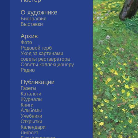
О художнике
Биография
Выставки
Архив
Фото
Родовой герб
Уход за картинами
советы реставратора
Советы коллекционеру
Радио
Публикации
Газеты
Каталоги
Журналы
Книги
Альбомы
Учебники
Открытки
Календари
Лифлет