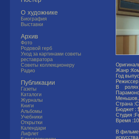
О художнике
Биография
Выставки
Архив
Фото
Родовой герб
Уход за картинами советы
реставратора
Оригиналь
Советы коллекционеру
Жанр :Ко
Радио
Год выпус
Режиссер 
Публикации
В ролях
Газеты
Парамоно
Каталоги
Меньшов, 
Журналы
Страна :
Книги
Бюджет : 
Альбомы
Студия :Fo
Учебники
Время :10
Открытки
Календари
В фильме
Лифлет
искусств