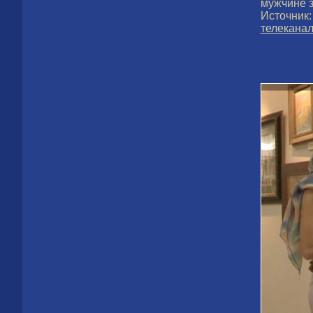
мужчине з
Источни
телекана