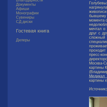
Благодарности
Голубевы
Документы
нагрянула
Афиши
живописи
Монографии
бывшему в
Сувениры
момента 
СД диски
недолюбли
мечтал о 
Гостевая книга
друг с д
сложный 
Дилеры
специали
проживает
проходит
пресс-к
директор
Москва-С
картины К
(Владими
Медикал 
картины х
Источник: