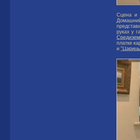
Сцена и 
Домашний
представи
руках у 
Средизем
платке ка
и
"Царицы