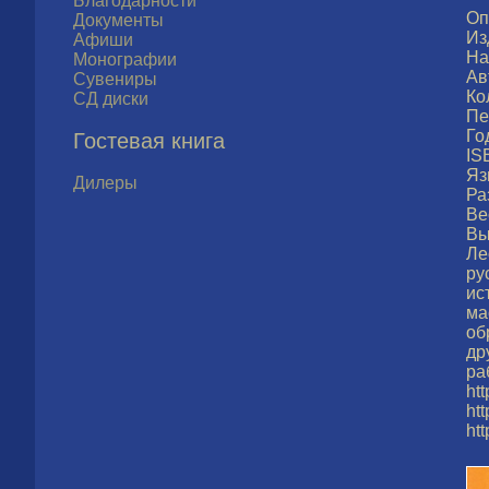
Благодарности
Оп
Документы
Из
Афиши
На
Монографии
Ав
Сувениры
Ко
СД диски
Пе
Го
Гостевая книга
IS
Яз
Дилеры
Ра
Ве
Вы
Ле
ру
ис
ма
об
др
ра
ht
ht
ht