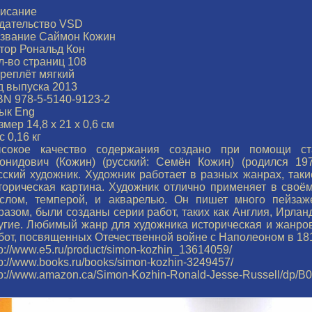
исание
дательство VSD
звание Саймон Кожин
тор Рональд Кон
л-во страниц 108
реплёт мягкий
д выпуска 2013
BN 978-5-5140-9123-2
ык Eng
змер 14,8 х 21 х 0,6 см
с 0,16 кг
сокое качество содержания создано при помощи ст
онидович (Кожин) (русский: Семён Кожин) (родился 19
сский художник. Художник работает в разных жанрах, такие
торическая картина. Художник отлично применяет в своём
слом, темперой, и акварелью. Он пишет много пейзаже
разом, были созданы серии работ, таких как Англия, Ирлан
угие. Любимый жанр для художника историческая и жанров
бот, посвященных Отечественной войне с Наполеоном в 18
tp://www.e5.ru/product/simon-kozhin_13614059/
tp://www.books.ru/books/simon-kozhin-3249457/
tp://www.amazon.ca/Simon-Kozhin-Ronald-Jesse-Russell/dp