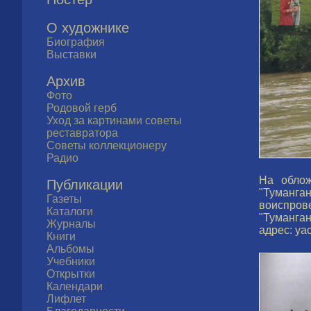
О художнике
Биография
Выставки
Архив
Фото
Родовой герб
Уход за картинами советы
реставратора
Советы коллекционеру
Радио
На облож
Публикации
"Туманган
Газеты
воиспров
Каталоги
"Туманган
Журналы
адрес: ya
Книги
Альбомы
Учебники
Открытки
Календари
Лифлет