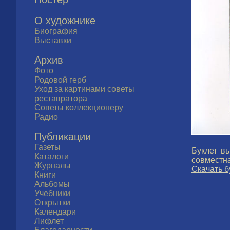
О художнике
Биография
Выставки
Архив
Фото
Родовой герб
Уход за картинами советы
реставратора
Советы коллекционеру
Радио
Публикации
Газеты
Буклет в
Каталоги
совместна
Журналы
Скачать б
Книги
Альбомы
Учебники
Открытки
Календари
Лифлет