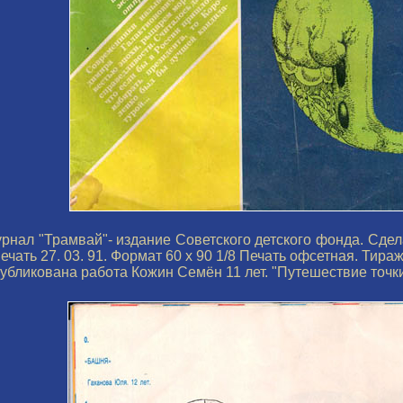
рнал "Трамвай"- издание Советского детского фонда. Сдела
печать 27. 03. 91. Формат 60 х 90 1/8 Печать офсетная. Тираж
убликована работа Кожин Семён 11 лет. "Путешествие точки